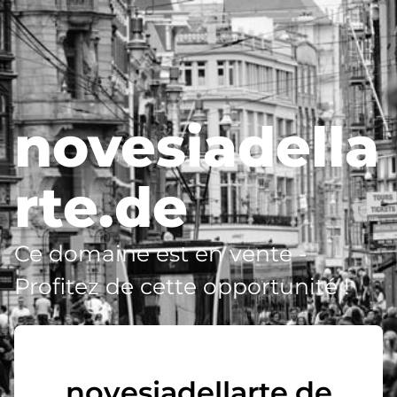
novesiadella
rte.de
Ce domaine est en vente -
Profitez de cette opportunité !
novesiadellarte.de