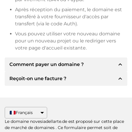
Après réception du paiement, le domaine est
transféré à votre fournisseur d'accès par
transfert (via le code Auth).
Vous pouvez utiliser votre nouveau domaine
pour un nouveau projet ou le rediriger vers
votre page d'accueil existante.
expand_less
Comment payer un domaine ?
expand_less
Reçoit-on une facture ?
Après un accord, le titulaire vous
communiquera les détails du paiement. Le
titulaire vous communiquera alors les détails
Oui, le vendeur vous enverra une facture en
bancaires SEPA et, si vous le souhaitez, vous
bonne et due forme. Si le prix d'achat est plus
proposera Paypal ou d'autres méthodes de
élevé, vous recevrez également un contrat de
Français
paiement.
vente supplémentaire si vous le souhaitez.
Le domaine novesiadellarte.de est proposé sur cette place
Veuillez toujours mentionner le nom de
de marché de domaines
. Ce formulaire permet soit de
domaine et le numéro de facture lors du