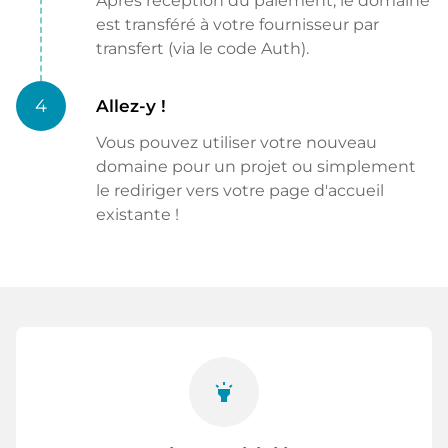
Après réception du paiement, le domaine
est transféré à votre fournisseur par
transfert (via le code Auth).
4
Allez-y !
Vous pouvez utiliser votre nouveau
domaine pour un projet ou simplement
le rediriger vers votre page d'accueil
existante !
highlight