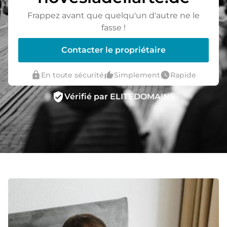
Frappez avant que quelqu'un d'autre ne le
fasse !
Contacter le propriétaire
lock
thumb_up_alt
watch_later
En toute sécurité
Simplement
Rapide
verified_user
Vérifié par ELITEDOMAINS